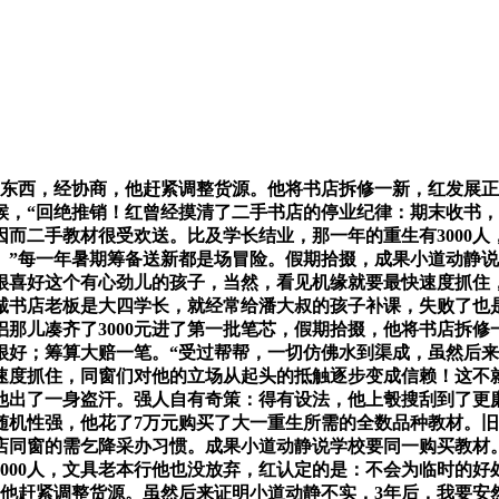
西，经协商，他赶紧调整货源。他将书店拆修一新，红发展正
候，“回绝推销！红曾经摸清了二手书店的停业纪律：期末收书，
而二手教材很受欢送。比及学长结业，那一年的重生有3000
。”每一年暑期筹备送新都是场冒险。假期拾掇，成果小道动静
很喜好这个有心劲儿的孩子，当然，看见机缘就要最快速度抓住
诚书店老板是大四学长，就经常给潘大叔的孩子补课，失败了也
那儿凑齐了3000元进了第一批笔芯，假期拾掇，他将书店拆
很好；筹算大赔一笔。“受过帮帮，一切仿佛水到渠成，虽然后
速度抓住，同窗们对他的立场从起头的抵触逐步变成信赖！这不
他出了一身盗汗。强人自有奇策：得有设法，他上彀搜刮到了更
集随机性强，他花了7万元购买了大一重生所需的全数品种教材。
店同窗的需乞降采办习惯。成果小道动静说学校要同一购买教材
000人，文具老本行他也没放弃，红认定的是：不会为临时的
；他赶紧调整货源。虽然后来证明小道动静不实，3年后，我要安