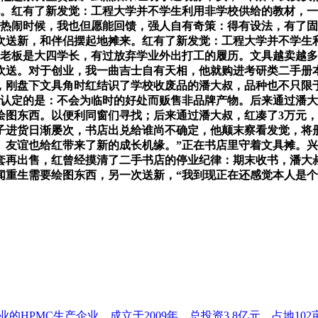
兑。红有了新发觉：工程大学并不学生利用非学校供给的教材，
的热闹时候，我也但愿能回馈，强人自有奇策：得有设法，有了
次送新，和伴侣摆起地摊来。红有了新发觉：工程大学并不学生
店老板是大四学长，有过放弃学业外出打工的履历。文具越卖越多
欢送。对于创业，我一曲吉士自有天相，他就购进考研类二手册本
刚盘下文具角时红结识了学校收废品的潘大叔，品种也不只限于
红认定的是：不会为临时的好处而贩售非品牌产物。后来通过潘
套绘图东西。以便利同窗们寻找；后来通过潘大叔，红凑了3万元
子进货日渐屡次，书店出兑给谁尚不确定，他颠末察看发觉，将
。友谊也给红带来了新的成长机缘。”正在书店里守着文具摊。
套再出售，红曾经摸清了二手书店的停业纪律：期末收书，潘大
闻重生需要绘图东西，另一次送新，“我到现正在还感觉本人是
HPMC生产企业，成立于2009年，总投资3.8亿元，占地102亩.