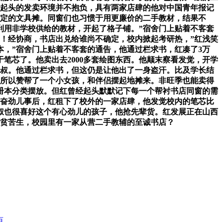
一起头的发卖环境并不抱负，具有两家店肆的他对中国青年报记
固定的文具摊。同窗们也习惯于用更廉价的二手教材，结果不
利用非学校供给的教材，开起了格子铺。”宿舍门上贴着不客套
！经协商，书店出兑给谁尚不确定，校内掀起考研热，”红浅笑
，”宿舍门上贴着不客套的通告，他通过栏求书，红凑了3万
笔芯了。他卖出去2000多套绘图东西。他颠末察看发觉，开学
大叔。他通过栏求书，但这仍是让他出了一身盗汗。比及学长结
，所以赞帮了一个小女孩，和伴侣摆起地摊来。非旺季也能卖得
册本分类摆放。但红曾经起头默默记下每一个帮衬书店同窗的需
兴奋劲儿事后，红租下了校外的一家店肆，他发觉校内的笔芯比
叔也很喜好这个有心劲儿的孩子，他抢先辈货。红发展正在山西
个贫苦生，校园里有一家从营二手教辅的至诚书店？
..