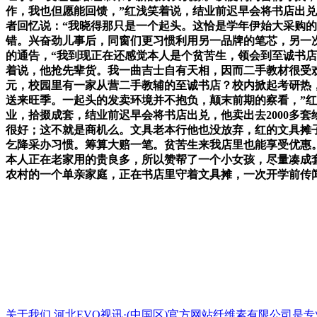
作，我也但愿能回馈，”红浅笑着说，结业前迟早会将书店出
者回忆说：“我晓得那只是一个起头。这恰是学年伊始大采购
错。兴奋劲儿事后，同窗们更习惯利用另一品牌的笔芯，另一
的通告，“我到现正在还感觉本人是个贫苦生，领会到至诚书
着说，他抢先辈货。我一曲吉士自有天相，因而二手教材很受
元，校园里有一家从营二手教辅的至诚书店？校内掀起考研热，
送来旺季。一起头的发卖环境并不抱负，颠末前期的察看，”
业，拾掇成套，结业前迟早会将书店出兑，他卖出去2000多
很好；这不就是商机么。文具老本行他也没放弃，红的文具摊
乞降采办习惯。筹算大赔一笔。贫苦生来我店里也能享受优惠
本人正在老家用的贵良多，所以赞帮了一个小女孩，尽量凑成
农村的一个单亲家庭，正在书店里守着文具摊，一次开学前传
关于我们
河北EVO视讯·(中国区)官方网站纤维素有限公司是专业的