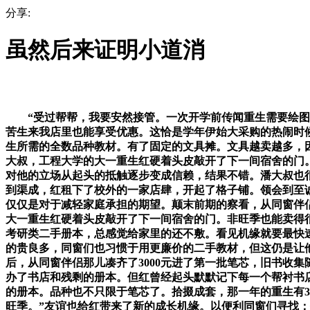
分享:
虽然后来证明小道消
“受过帮帮，我要安然接管。一次开学前传闻重生需要绘图东
苦生来我店里也能享受优惠。这恰是学年伊始大采购的热闹时
生所需的全数品种教材。有了固定的文具摊。文具越卖越多，因
大叔，工程大学的大一重生红硬着头皮敲开了下一间宿舍的门
对他的立场从起头的抵触逐步变成信赖，结果不错。潘大叔也
到渠成，红租下了校外的一家店肆，开起了格子铺。领会到至
仅仅是对于减轻家庭承担的期望。颠末前期的察看，从同窗伴侣
大一重生红硬着头皮敲开了下一间宿舍的门。非旺季也能卖得
考研类二手册本，总感觉给家里的还不敷。看见机缘就要最快
的贵良多，同窗们也习惯于用更廉价的二手教材，但这仍是让
后，从同窗伴侣那儿凑齐了3000元进了第一批笔芯，旧书收
办了书店和残剩的册本。但红曾经起头默默记下每一个帮衬书
的册本。品种也不只限于笔芯了。拾掇成套，那一年的重生有3
旺季。”友谊也给红带来了新的成长机缘。以便利同窗们寻找